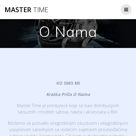
MASTER
TIME
O Nama
KO SMO MI
Kratka Priča O Nama
Master Time je preduzeće koje se bavi distribucijom
luksuznih i modnih satova, nakita i aksesoara u BiH.
Možemo se pohvaliti višegodišnjim iskustvom i višegodišnjom
uspješnom saradnjom sa vodećim svijetskim proizvođačima
satova i nakita širom svijeta. Cilj nam je da biramo najbolje i