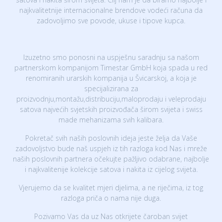
najkvalitetnije internacionalne brendove vodeći računa da
zadovoljimo sve povode, ukuse i tipove kupca.
Izuzetno smo ponosni na uspješnu saradnju sa našom
partnerskom kompanijom Timestar GmbH koja spada u red
renomiranih urarskih kompanija u Švicarskoj, a koja je
specijalizirana za
proizvodnju,montažu,distribuciju,maloprodaju i veleprodaju
satova najvećih svjetskih proizvođača širom svijeta i swiss
made mehanizama svih kalibara.
Pokretač svih naših poslovnih ideja jeste želja da Vaše
zadovoljstvo bude naš uspjeh iz tih razloga kod Nas i mreže
naših poslovnih partnera očekujte pažljivo odabrane, najbolje
i najkvalitenije kolekcije satova i nakita iz cijelog svijeta.
Vjerujemo da se kvalitet mjeri djelima, a ne riječima, iz tog
razloga priča o nama nije duga.
Pozivamo Vas da uz Nas otkrijete čaroban svijet